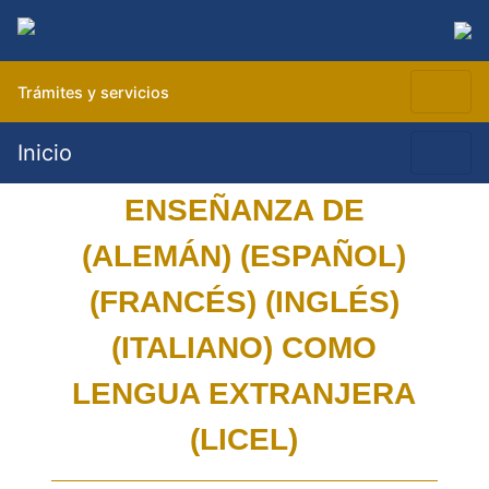
Trámites y servicios
Inicio
ENSEÑANZA DE
(ALEMÁN) (ESPAÑOL)
(FRANCÉS) (INGLÉS)
(ITALIANO) COMO
LENGUA EXTRANJERA
(LICEL)