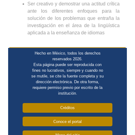
Ser creativo y demostrar una actitud crítica
ante los diferentes enfoques para la
solución de los problemas que entraña la
investigación en el área de la lingüística
aplicada a la enseñanza de idiomas
Hecho en México, todos los derechos
reservados 2026.
Esta página puede ser reproducida con
fines no lucrativos, siempre y cuando no
se mutile, se cite la fuente completa y su
dirección electrónica. De otra forma,
requiere permiso previo por escrito de la
institución.
Créditos
Conoce el portal