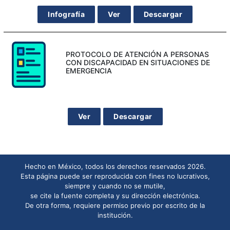
Infografía
Ver
Descargar
PROTOCOLO DE ATENCIÓN A PERSONAS
CON DISCAPACIDAD EN SITUACIONES DE
EMERGENCIA
Ver
Descargar
Hecho en México, todos los derechos reservados 2026.
Esta página puede ser reproducida con fines no lucrativos,
siempre y cuando no se mutile,
se cite la fuente completa y su dirección electrónica.
De otra forma, requiere permiso previo por escrito de la
institución.